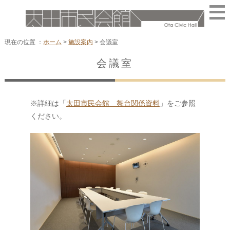
現在の位置 ：
ホーム
>
施設案内
>
会議室
会議室
※詳細は「
太田市民会館 舞台関係資料
」をご参照
ください。