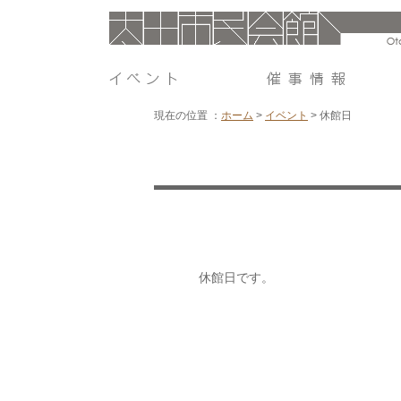
現在の位置 ：
ホーム
>
イベント
>
休館日
休館日です。